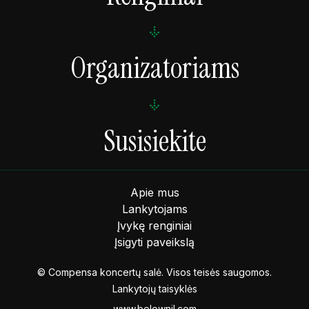
Organizatoriams
Susisiekite
Apie mus
Lankytojams
Įvykę renginiai
Įsigyti paveikslą
© Compensa koncertų salė. Visos teisės saugomos.
Lankytojų taisyklės
www.belownil.com