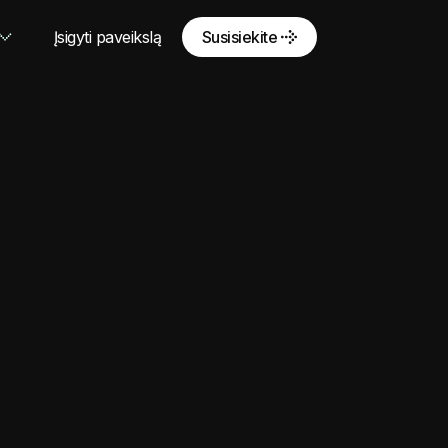
Įsigyti paveikslą
Susisiekite