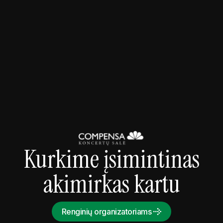
2026-09-09 20:00
Koncertai
Snarky Puppy - Somni World Tour 2026
Kurkime įsimintinas
akimirkas kartu
Renginių organizatoriams