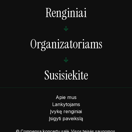
Renginiai
Organizatoriams
Susisiekite
Apie mus
Lankytojams
Įvykę renginiai
Įsigyti paveikslą
© Compensa koncertų salė. Visos teisės saugomos.