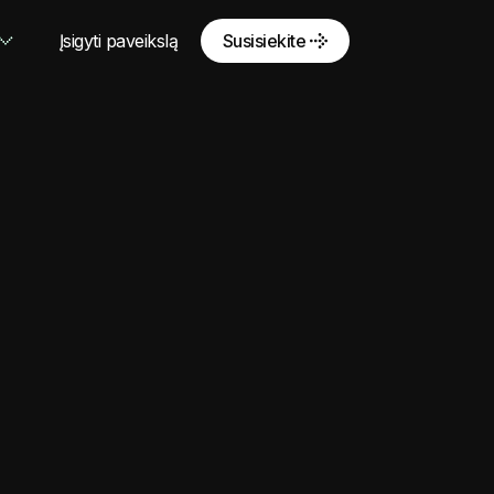
Įsigyti paveikslą
Susisiekite