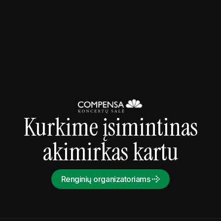
2026-09-09 20:00
Koncertai
Snarky Puppy - Somni World Tour 2026
Kurkime įsimintinas
akimirkas kartu
Renginių organizatoriams