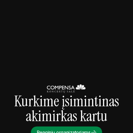
2026-09-09 20:00
Koncertai
Snarky Puppy - Somni World Tour 2026
Kurkime įsimintinas
akimirkas kartu
Renginių organizatoriams